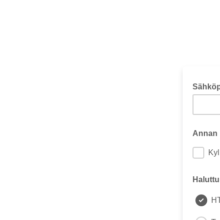
Sähköp
Annan l
Kyl
Halutt
H