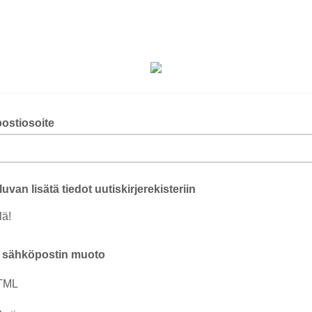
ostiosoite
uvan lisätä tiedot uutiskirjerekisteriin
lä!
u sähköpostin muoto
TML